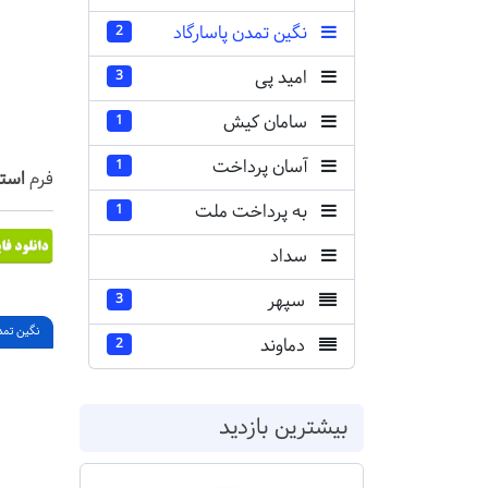
نگین تمدن پاسارگاد
2
امید پی
3
سامان کیش
1
آسان پرداخت
1
فرم
است
به پرداخت ملت
1
سداد
سپهر
3
نگین تمد
دماوند
2
بیشترین بازدید