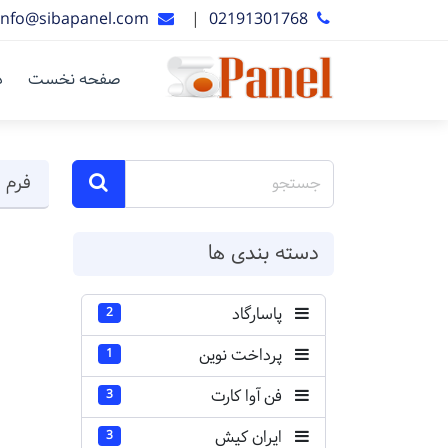
info@sibapanel.com
|
02191301768
صفحه نخست
د
فرم ا
دسته بندی ها
پاسارگاد
2
پرداخت نوین
1
فن آوا کارت
3
ایران کیش
3