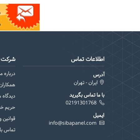
اطلاعات تماس
شرکت م
درباره ما
آدرس
ایران - تهران
همکاران 
با ما تماس بگیرید
دیدگاه 
02191301768
حریم خ
ایمیل
قوانین و
info@sibapanel.com
تماس با 