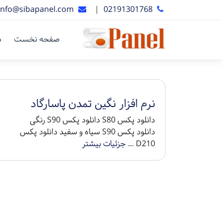
info@sibapanel.com
|
02191301768
صفحه نخست
د
نرم افزار نگین تمدن پاسارگاد
دانلود پکس S80 دانلود پکس S90 رنگی
دانلود پکس S90 سیاه و سفید دانلود پکس
D210 ...
جزئیات بیشتر