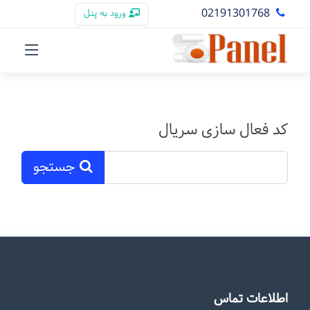
02191301768
ورود به پنل
کد فعال سازی سریال
جستجو
اطلاعات تماس