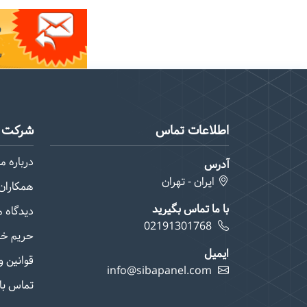
اطلاعات تماس
شرکت م
درباره ما
آدرس
ایران - تهران
همکاران 
با ما تماس بگیرید
دیدگاه 
02191301768
حریم خ
ایمیل
قوانین و
info@sibapanel.com
تماس با 