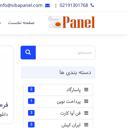
info@sibapanel.com
|
02191301768
صفحه نخست
د
دسته بندی ها
پاسارگاد
2
پرداخت نوین
1
فرم
فن آوا کارت
3
دانل
ایران کیش
3