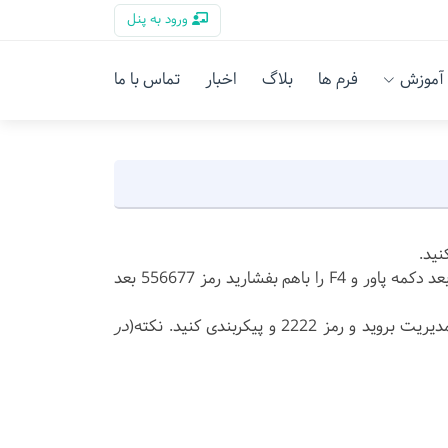
ورود به پنل
آموزش
فرم ها
بلاگ
اخبار
تماس با ما
نید.
ابتدا دکمه پاور و 2-5-0 را باهم بفشارید و دکمه را بزنید رمز 888888 میباشد. بعد دکمه پاور و F4 را باهم بفشارید رمز 556677 بعد
در