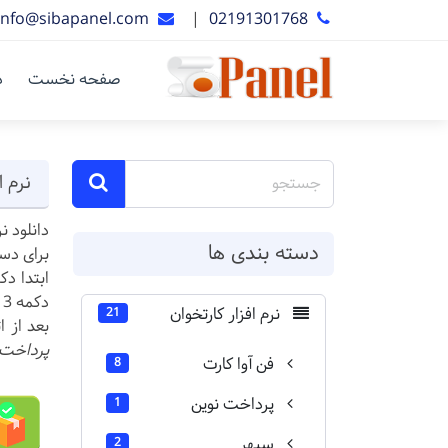
info@sibapanel.com
|
02191301768
صفحه نخست
د
نرم افزار G2
دانلود نرم اف
دسته بندی ها
برای دست
دکمه 3 بعد 4
نرم افزار کارتخوان
21
بعد از اتمام
پرداخت 
فن آوا کارت
8
پرداخت نوین
1
سپهر
2