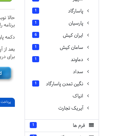
پاسارگاد
1
حالا نوب
پارسیان
1
برنامه را
ایران کیش
6
دکمه پاور و F4 را باهم بفشارید بعد دکمه 3 بعد دکمه 2 را
سامان کیش
1
بعد از آ
برای دری
دماوند
1
سداد
نگین تمدن پاسارگاد
1
انیاک
پرداخت 
آیریک تجارت
فرم ها
1