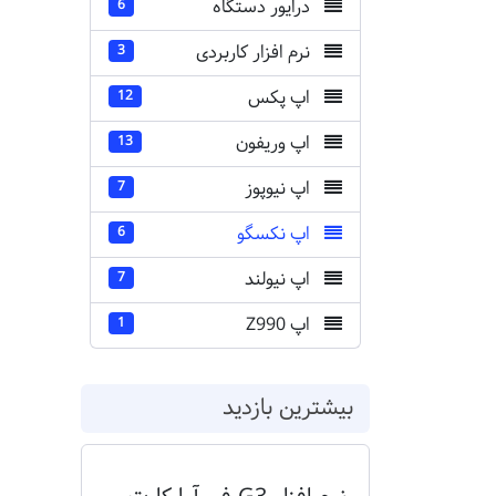
درایور دستگاه
6
نرم افزار کاربردی
3
اپ پکس
12
اپ وریفون
13
اپ نیوپوز
7
اپ نکسگو
6
اپ نیولند
7
اپ Z990
1
بیشترین بازدید