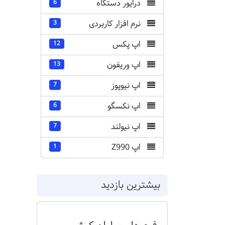
درایور دستگاه
6
نرم افزار کاربردی
3
اپ پکس
12
اپ وریفون
13
اپ نیوپوز
7
اپ نکسگو
6
اپ نیولند
7
اپ Z990
1
بیشترین بازدید