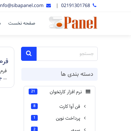
info@sibapanel.com
|
02191301768
صفحه نخست
د
فرم
فرم 
دسته بندی ها
...
ج
نرم افزار کارتخوان
21
فن آوا کارت
8
پرداخت نوین
1
سپهر
2