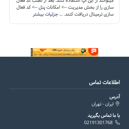
میتوانند از این اپ استفاده کنند. بعد از نصب کد فعال
سازی را از بخش مدیریت --> امکانات پنل --> کد فعال
سازی ترمینال دریافت کنند. ...
جزئیات بیشتر
اطلاعات تماس
آدرس
ایران - تهران
با ما تماس بگیرید
02191301768