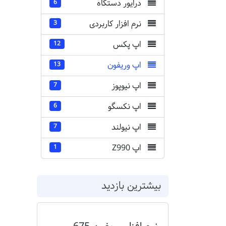
درایور دستگاه
6
نرم افزار کاربردی
3
اپ پکس
12
اپ وریفون
13
اپ نیوپوز
7
اپ نکسگو
6
اپ نیولند
7
اپ Z990
1
بیشترین بازدید