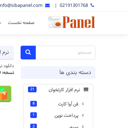
info@sibapanel.com
|
02191301768
صفحه نخست
د
نرم افزا
دانلود نرم اف
دسته بندی ها
نسخه: 3.1.0.0
نرم افزار کارتخوان
21
فن آوا کارت
8
پرداخت نوین
1
سپهر
2