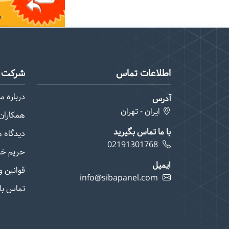
اطلاعات تماس
شرکت م
درباره ما
آدرس
ایران - تهران
همکاران 
با ما تماس بگیرید
دیدگاه 
02191301768
حریم خ
ایمیل
قوانین و
info@sibapanel.com
تماس با 