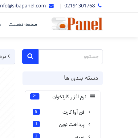
info@sibapanel.com
|
02191301768
صفحه نخست
د
نرم 
دسته بندی ها
نرم افزار کارتخوان
21
فن آوا کارت
8
پرداخت نوین
1
سپهر
2