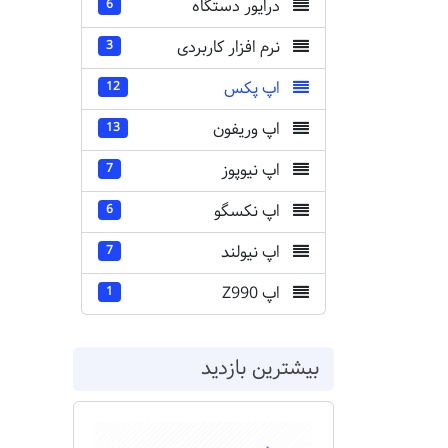
درایور دستگاه
6
نرم افزار کاربردی
3
اپ پکس
12
اپ وریفون
13
اپ نیوپوز
7
اپ نکسگو
6
اپ نیولند
7
اپ Z990
1
بیشترین بازدید