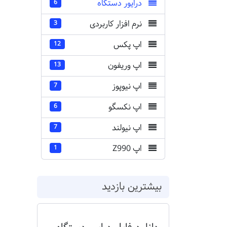
درایور دستگاه
6
نرم افزار کاربردی
3
اپ پکس
12
اپ وریفون
13
اپ نیوپوز
7
اپ نکسگو
6
اپ نیولند
7
اپ Z990
1
بیشترین بازدید