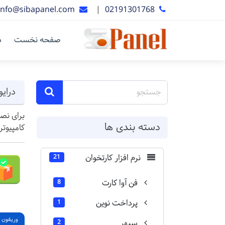
info@sibapanel.com
|
02191301768
صفحه نخست
د
درایو
دسته بندی ها
کامپیوت
نرم افزار کارتخوان
21
فن آوا کارت
8
پرداخت نوین
1
وریفون
سپهر
2