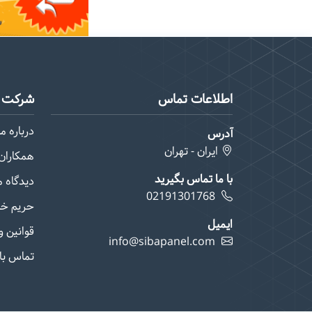
اطلاعات تماس
شرکت م
درباره ما
آدرس
ایران - تهران
همکاران 
با ما تماس بگیرید
دیدگاه 
02191301768
حریم خ
ایمیل
قوانین و
info@sibapanel.com
تماس با 