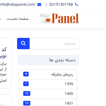
info@sibapanel.com
|
02191301768
صفحه نخست
د
نوی
دسته بندی ها
از ای
رمزهای متفرقه
4
اصلی 
1399
1
1400
12
1401
12