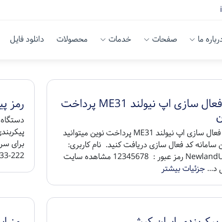
رباره ما
صفحات
خدمات
محصولات
دانلود فایل
کد فعال سازی اپ نیولند ME31 پرداخت
رمز پی
ن
دستگاه 
پیکربندی
برای فعال سازی اپ نیولند ME31 پرداخت نوین میتوانید
ن سامانه کد فعال سازی دریافت کنید. نام کاربری:
222-333) نام کار...
NewlandUser رمز عبور : 12345678 مشاهده سایت
د...
جزئیات بیشتر