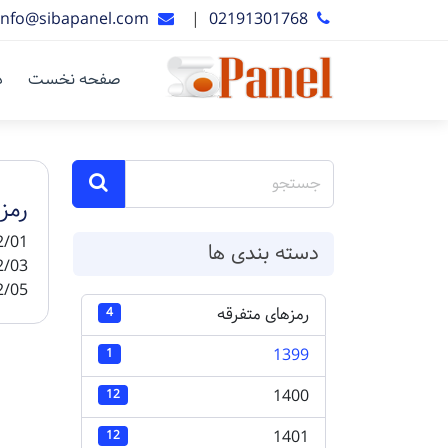
info@sibapanel.com
|
02191301768
صفحه نخست
د
رمز 
دسته بندی ها
 = ...
رمزهای متفرقه
4
1399
1
1400
12
1401
12