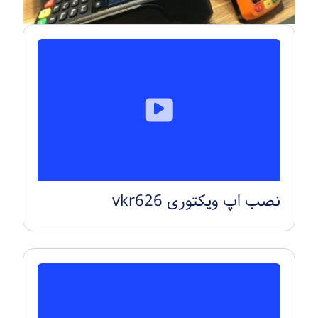
نصب اپ ویکتوری vkr626