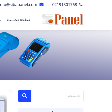
info@sibapanel.com
|
02191301768
صفحه نخست
د