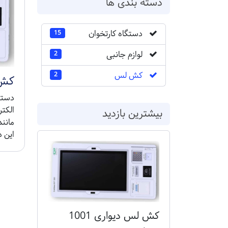
دسته بندی ها
دستگاه کارتخوان
15
لوازم جانبی
2
کش لس
2
کش ل
الکت
بیشترین بازدید
مانند
این د
کش لس دیواری 1001