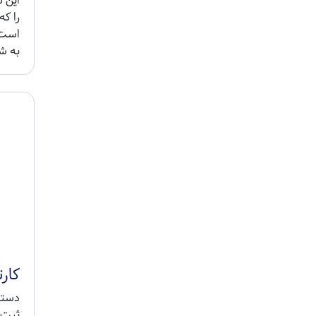
این ش
را ک
است،
به شم
کارتخ
ثبت 