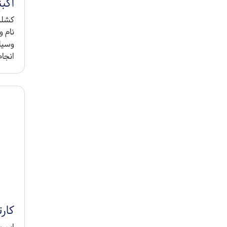
آکبن
نام و
وسیله
انجام
کارتخو