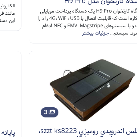
اه کارتخوان مدل H9 Pro
الکترون
دستگاه کارتخوان H9 Pro یک دستگاه پرداخت موبایلی
مانند فر
تمام‌کاره است که قابلیت اتصال با 4G، WiFi، USB را دارا
این دستگا
است و با سیستم‌های EMV، Magstripe و NFC ادغام
ود. سیستم...
جزئیات بیشتر
3
کشلس اندرویدی رومیزی szzt ks8223،
پایانه