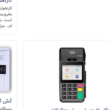
کارتخوا
مقرون‌به
است. با 
ام...
جزئ
کش لس 