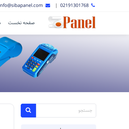
info@sibapanel.com
|
02191301768
صفحه نخست
د