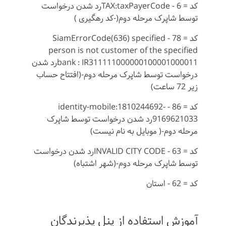
کد = 6 - TAX:taxPayerCodeرد شدن درخواست
توسط شاپرک مرحله دوم(-کد رهگیری )
کد = 78 - SiamErrorCode(636) specified
person is not customer of the specified
bank : IR311111000000100001000011رد شدن
درخواست توسط شاپرک مرحله دوم-(افتتاح حساب
زیر 72 ساعت)
کد = 86 - identity-mobile:1810244692-
9169621033رد شدن درخواست توسط شاپرک
مرحله دوم-( موبایل به نام نیست)
کد = 63 - INVALID CITY CODEرد شدن درخواست
توسط شاپرک مرحله دوم-(شهر اشتباه)
کد = 62 - استان
آموزش استفاده از پنل پذیرندگان