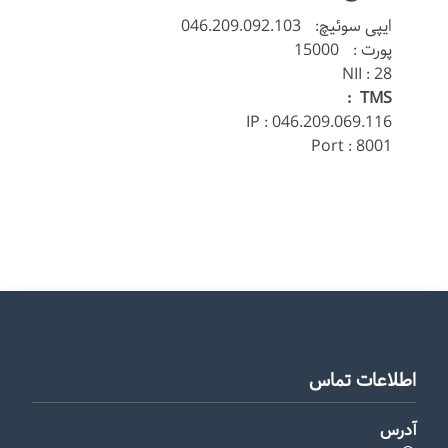
ایپی سوئیچ: 046.209.092.103
پورت : 15000
NII : 28
TMS :
IP : 046.209.069.116
Port : 8001
اطلاعات تماس
آدرس