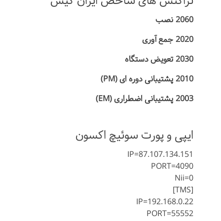
تراکنش های شاخص ایران کیش
2060 نصب
2020 جمع آوری
2030 تعویض دستگاه
2010 پشتیبانی دوره ای (PM)
2003 پشتیبانی اضطراری (EM)
ایپی و پورت سوئیچ اکسون
IP=87.107.134.151
PORT=4090
Nii=0
[TMS]
IP=192.168.0.22
PORT=55552