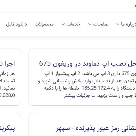
رباره ما
صفحات
خدمات
محصولات
دانلود فایل
حل نصب اپ دماوند در وریفون 675
اجرا نشدن net
وریفون 675 داری 3 اپ می باشد. 2 اپ پیشنیاز 1 اپ
 تمدن بعد از نصب اپ وارد بخش پشتیبانی شوید و
ایپی دستگاه را به 185.25.172.4 نقطه ها را با دکمه
ن
چپ و راست بزنید. ...
جزئیات بیشتر
028.0...
شانی رمز عبور پذیرنده - سپهر
پیکربندی دس