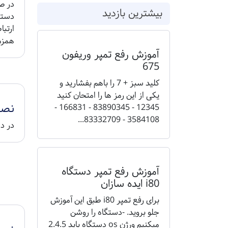
در ص
بیشترین بازدید
همزم
آموزش رفع تمپر وریفون
675
کلید سبز + 7 را باهم بفشارید و
یکی از این رمز ها را امتحان کنید
نصب ن
12345 - 83890345 - 166831 -
3584108 - 83332709...
در د
آموزش رفع تمپر دستگاه
i80 ایده سازان
برای رفع تمپر i80 طبق این آموزش
جلو بروید. -دستگاه را روشن
میکنیم ورژن os دستگاه باید 2.4.5