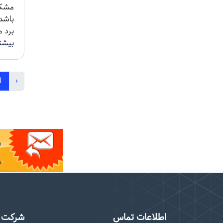
مشکل
باشد
برد 
بیشت
1
‹
اطلاعات تماس
شرکت م