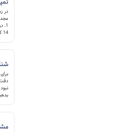
تمپ
در ز
مجدد
14 کانکتور پشت برد B بین دو ب...
شناس
دقت ک
بدهید
مشکل 