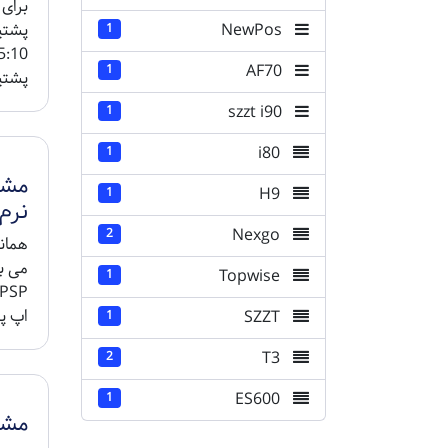
NewPos
پشتی
1
AF70
1
پشتیبان 2. باز
szzt i90
1
i80
1
H9
1
نرم 
Nexgo
2
می ب
Topwise
1
اپ پ
SZZT
1
T3
2
ES600
1
مشک