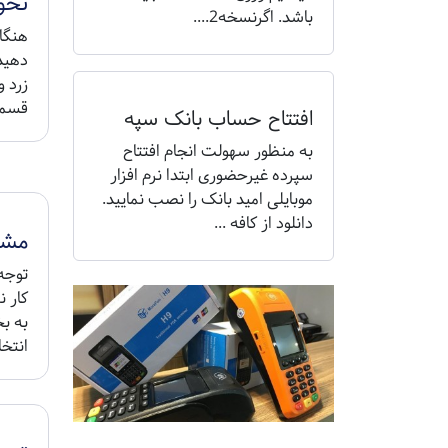
نحوه
باشد. اگرنسخه2....
دهید 
زرد 
قسمت
افتتاح حساب بانک سپه
به منظور سهولت انجام افتتاح
سپرده غیرحضوری ابتدا نرم افزار
موبایلی امید بانک را نصب نمایید.
دانلود از کافه ...
مشکل
کار ن
به بخ
انتخا