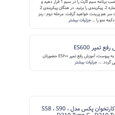
بعد از نصب برنامه سیم کارت را در سیم 1 قرار دهید و
منو و شماره 2. پیکربندی را بزنید. در هنگان پیکربندی 2
 سر هم پرینت خواهید گرفت. مرحله دوم : رمز
دکمه منو را ...
جزئیات بیشتر
فع تمپر ES600
باسلام , به پیوست، آموزش رفع تمپر ES۶۰۰ حضورتان
 گردد. ...
جزئیات بیشتر
IMEI کارتخوان پکس مدل S58 ، S90 ،