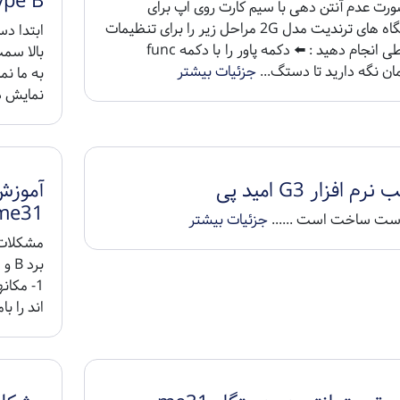
ype B
ورت عدم آنتن دهی با سیم کارت روی اپ برای
دستگاه های ترندیت مدل 2G مراحل زیر را برای تنظیمات
ابتدا د
ارتباطی انجام دهید : ⬅️ دکمه پاور را با دکمه func
بالا سم
ان نگه دارید تا دستگ...
جزئیات بیشتر
به ما ن
نمایش دا
رم افزار G3 امید پی
me31
ست ساخت است ......
جزئیات بیشتر
1- مکا
اند را با