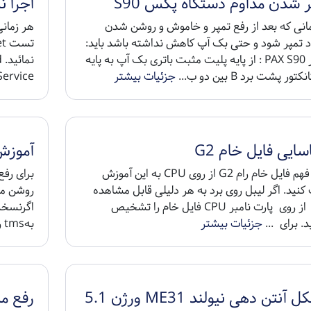
ر شدن مداوم دستگاه پکس S90
اجرا نشدن net
مانی که بعد از رفع تمپر و خاموش و روشن شدن
 تمپر شود و حتی بک آپ کاهش نداشته باشد باید:
1. در PAX S90 : از پایه پلیت مثبت باتری بک آپ به پایه
ن
جزئیات بیشتر
vice ...
ایی فایل خام G2
آموزش رفع
برای فهم فایل خام رام G2 از روی CPU به این آموزش
نید. اگر لیبل روی برد به هر دلیلی قابل مشاهده
نبود از روی پارت نامبر CPU فایل خام را تشخیص
. برای ...
جزئیات بیشتر
بهtms را بزنید تا اپدیت...
آنتن دهی نیولند ME31 ورژن 5.1
رفع مش