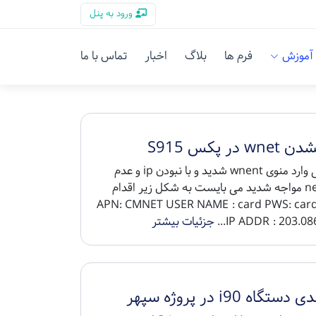
ورود به پنل
آموزش
فرم ها
بلاگ
اخبار
تماس با ما
w در پکس S915
هر زمانی وارد منوی wnent شدید و با نبودن ip و عدم
تست net مواجه شدید می بایست به شکل زیر اقدام
مائید. APN: CMNET USER NAME : card PWS: card
IP ADDR : 203.086.
جزئیات بیشتر
تگاه i90 در پروژه سپهر