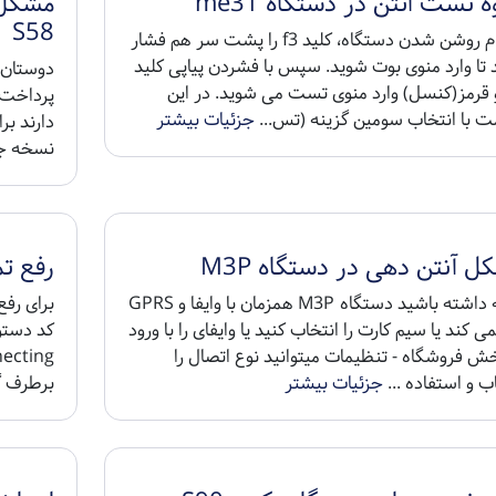
 تست انتن در دستگاه me31
S58
هنگام روشن شدن دستگاه، کلید f3 را پشت سر هم فشار
تا وارد منوی بوت شوید. سپس با فشردن پیاپی کلید
دوستان ج
و قرمز(کنسل) وارد منوی تست می شوید. در این
پرداخت 
 با انتخاب سومین گزینه (تس...
جزئیات بیشتر
دارند بر
نسخه جدی
 آنتن دهی در دستگاه M3P
رفع تمپر 
توجه داشته باشید دستگاه M3P همزمان با وایفا و GPRS
می کند یا سیم کارت را انتخاب کنید یا وایفای را با ورود
ش فروشگاه - تنظیمات میتوانید نوع اتصال را
ب و استفاده ...
جزئیات بیشتر
برطرف گر