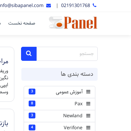
info@sibapanel.com
|
02191301768
صفحه نخست
د
مرا
دسته بندی ها
نگین
آموزش عمومی
وسط 
3
Pax
8
Newland
3
بازن
Verifone
4