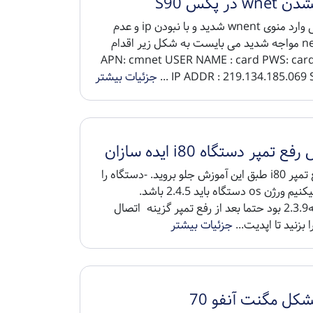
w در پکس S90
هر زمانی وارد منوی wnent شدید و با نبودن ip و عدم
تست net مواجه شدید می بایست به شکل زیر اقدام
مائید. APN: cmnet USER NAME : card PWS: card
IP ADDR : 219.134.185.069 Ser
جزئیات بیشتر
 تمپر دستگاه i80 ایده سازان
برای رفع تمپر i80 طبق این آموزش جلو بروید. -دستگاه را
روشن میکنیم ورژن os دستگاه باید 2.4.5 باشد.
اگرنسخه2.3.9 بود حتما بعد از رفع تمپر گزینه اتصال
جزئیات بیشتر
کل مگنت آنفو 70