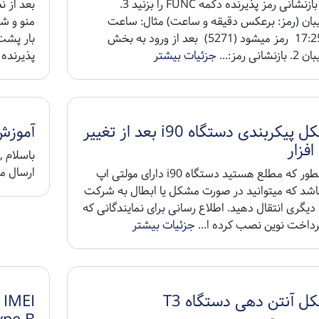
برای بازنشانی رمز پذیرنده دکمه FUNC را بزنید 3.
بان (رمز: برعکس دقیقه و ساعت) مثال: ساعت
17:25:10 رمز میشود (5271) بعد از ورود به بخش
بار پشت
نشانی رمز:...
جزئیات بیشتر
پذیرنده 
مشکل پیکربندی دستگاه i90 بعد از تغییر
آموزش ر
افزار
ارسال می
همانطور که مطلع هستید دستگاه i90 دارای مولتی اپ
اشد که میتوانید در صورت مشکل یا ابطال به شرکت
PSP دیگری انتقال دهید. اطلاع رسانی برای نمایندگانی که
رداخت نوین نصب کرده ا...
جزئیات بیشتر
ل آنتن دهی دستگاه T3