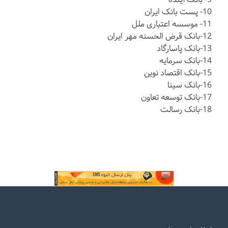
10- پست بانک ایران
11- موسسه اعتباری ملل
12-بانک قرض الحسنه مهر ایران
13-بانک پاسارگاد
14-بانک سرمایه
15-بانک اقتصاد نوین
16-بانک سینا
17-بانک توسعه تعاون
18-بانک رسالت