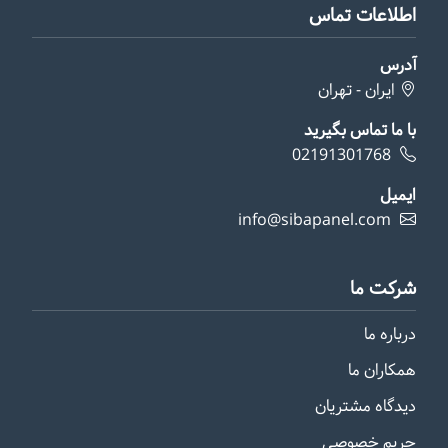
جزئیات بیشتر
نحوه برطرف کردن خطای تمپر یا لاک
در کارتخوان H9 مورفان
برای رفع لاک دستگاه مورفان H9 در مرحله اول با
اعمال کد دستوری #1# اقدام نمایید تا دستگاه وارد
مرحله connecting و سپس updating قرار بگیرد و
مشکل برطرف گردد . اگر با روش فوق موف...
جزئیات
بیشتر