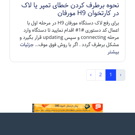
کارتخوان است. tamper در لغت به معنای دستکاری
اس...
جزئیات بیشتر
لیست شماره پشتیبانی شرکت های
پرداخت الکترونیک
در این بخش 12 شرکت پرداخت الکترونیک که دارای
مجوز از شرکت شاپرک هستند را معرفی می کنیم :
شرکت پرداخت الکترونیک پاسارگاد (فناپ) 23505-
021 شماره پشتیبانی سایان کارت 23762376-02...