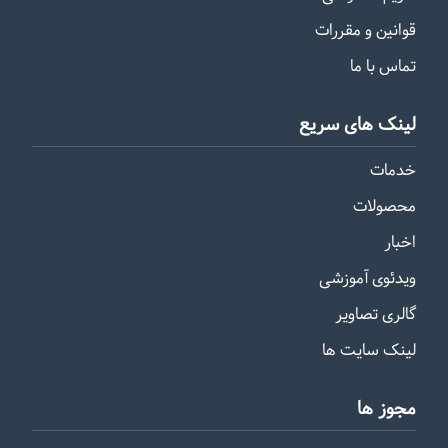
›
2
1
‹
اطلاعات تماس
آدرس
ایران - تهران
با ما تماس بگیرید
02191301768