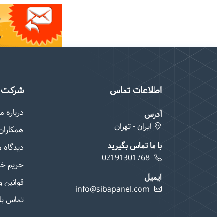
اطلاعات تماس
شرکت م
درباره ما
آدرس
ایران - تهران
همکاران 
با ما تماس بگیرید
دیدگاه 
02191301768
حریم خ
ایمیل
قوانین و
info@sibapanel.com
تماس با 