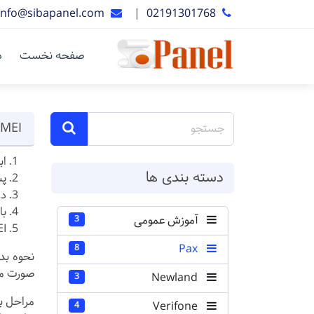
info@sibapanel.com
|
02191301768
صفحه نخست
د
IMEI کارتخوان پکس مدل 0 ، D210 Type C ، D210 Type B
اب
دسته بندی ها
پش
در
با
آموزش عمومی
3
IMEI دستگاه
Pax
8
صورت می باشد. ب
Newland
3
مراحل بدست آوردن EI
Verifone
4