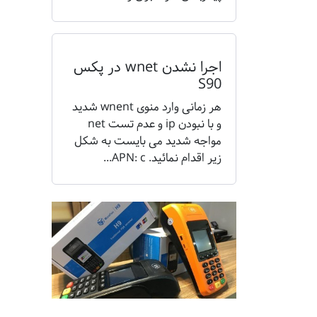
اجرا نشدن wnet در پکس
S90
هر زمانی وارد منوی wnent شدید
و با نبودن ip و عدم تست net
مواجه شدید می بایست به شکل
زیر اقدام نمائید. APN: c...