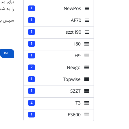
NewPos
را به شم
1
سپس با 
AF70
1
szzt i90
1
i80
1
IMEI
H9
1
Nexgo
2
Topwise
1
SZZT
1
T3
2
ES600
1