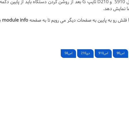
برای مدل S910 و D210 تایپ G بعد از روشن کردن دستگاه باید
ا نمایش دهد.
فلش رو به پایین به صفحات دیگر می رویم تا به صفحه
module info
ب
اس90
اس910
دی210
اس58