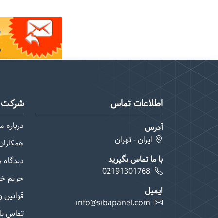
اطلاعات تماس
شرکت م
درباره ما
آدرس
ایران - تهران
همکاران 
با ما تماس بگیرید
دیدگاه 
02191301768
حریم خ
ایمیل
قوانین و
info@sibapanel.com
تماس با 