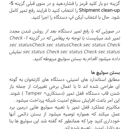
گزینه دو بار کلید قرمز را فشاردهید و در منوی قبلی گزینه
5-
Shipment clean-up
را انتخاب کنید تا فرایند رفع تمپر کامل
شود. حال با انتخاب آیکن اپ دستگاه را اجرا کنید.
در صورتی که با رفع تمپر دستگاه بعد از روشن شدن مجدد
تمپر شد میبایست با توجه به پیغامی که در گزینه 1- Check
sec statusCheck sec statusCheck sec status Check
sec status Check sec status Check sec status نمایش
داده میشود اقدام به بستن سوئیچ مربوطه کنید.
بستن سوئیچ ها
مطابق استاندارد های امنیتی، دستگاه های کارتخوان به گونه
ای طراحی شده اند تا با اعمال برخی تغییرات از جمله باز
شدن قاب دستگاه قفل تمپر (دستکاری= Tamper ) شوند.
این امر باعث افزایش سطح امنیت شبکه پرداخت میشود .
مکانیزم عملکرد قفل تمپر با تعبیه سوئیچ هایی درمین برد
عمل میکند که همواره توصیه میشود از بستن دائمی آنها
خودداری کنید چرا که همانطور که گفته شد این سوئیچ ها بنا
به دلایل امنیتی تعبیه شده اند.