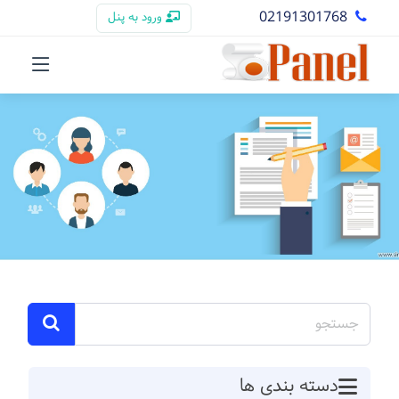
02191301768
ورود به پنل
دسته بندی ها