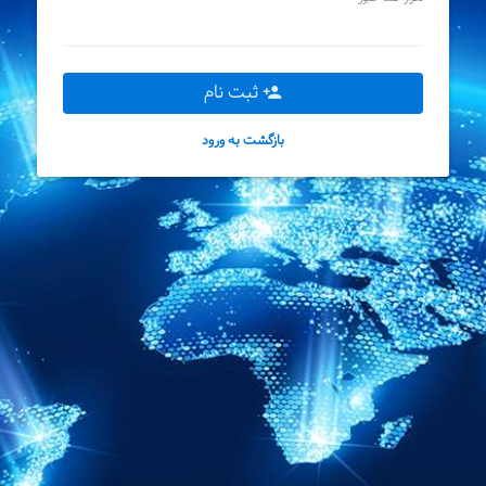
ثبت نام

بازگشت به ورود